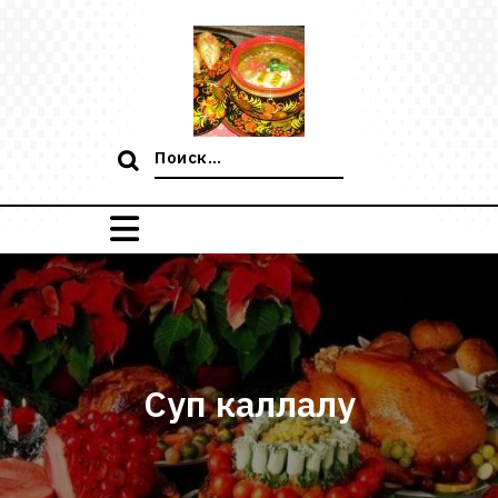
Перейти
к
содержимому
Поиск:
Суп каллалу