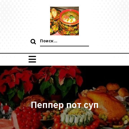
Перейти
к
содержимому
Поиск:
Пеппер пот суп