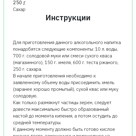
250
г
Сахар
Инструкции
Для приготовления данного алкогольного напитка
понадобятся следующие компоненты: 10 л. воды,
700 г. солодовой муки или смеси сухого кваса
(магазинного), 150 г. хмеля, 600 г. теста ржаного,
250 г. сахара.
В начале приготовления необходимо к
заявленному объему воды присоединить хмель
(заранее хорошо промытый), сухой квас или муку
солодовую.
Как только размякнут частицы зерен, следует
довести максимально быстро образованный
настой до момента кипения, а потом остудить до
средней температуры.
К данному моменту должно быть готово кислое
ржаное тесто, замешанное и подошедшее на