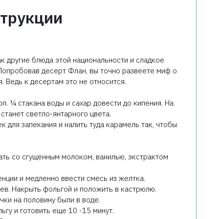
трукции
ак другие блюда этой национальности и сладкое
 Попробовав десерт Флан, вы точно развеете миф о
я. Ведь к десертам это не относится.
. ¼ стакана воды и сахар довести до кипения. На
станет светло-янтарного цвета.
 для запекания и налить туда карамель так, чтобы
ать со сгущенным молоком, ванилью, экстрактом
енции и медленно ввести смесь из желтка.
ев. Накрыть фольгой и положить в кастрюлю.
чки на половину были в воде.
льгу и готовить еще 10 -15 минут.