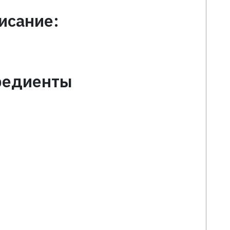
исание:
редиенты