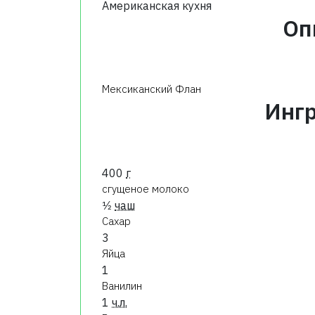
Американская кухня
Оп
Мексиканский Флан
Инг
400
г
сгущеное молоко
1⁄2
чаш
Сахар
3
Яйца
1
Ванилин
1
ч.л.