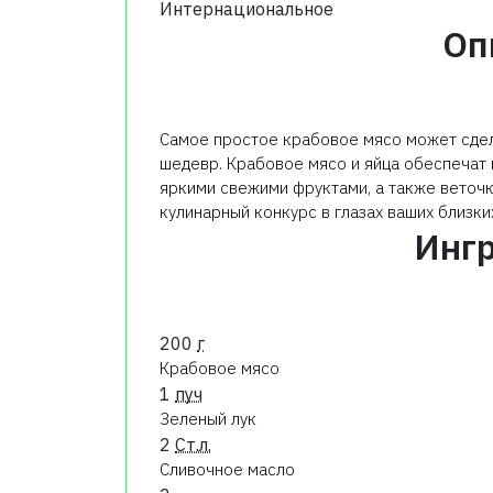
Интернациональное
Оп
Самое простое крабовое мясо может сдела
шедевр. Крабовое мясо и яйца обеспечат н
яркими свежими фруктами, а также веточ
кулинарный конкурс в глазах ваших близки
Инг
200
г
Крабовое мясо
1
пуч
Зеленый лук
2
Ст.л.
Сливочное масло