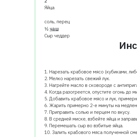
2
Яйца
соль, перец
1⁄2
чаш
Сыр чеддер
Инс
1. Нарезать крабовое мясо (кубиками, ли
2. Мелко нарезать свежий лук.
3. Нагрейте масло в сковороде с антиприг
4. Когда разогреется, опустите огонь до м
5. Добавить крабовое мясо и лук, примерн
6. Жарить примерно 2-е минуты на медлен
7. Приправить солью и перцем по вкусу.
8. В средней миске, взбейте яйца и заправь
9. Перемешать сыр во взбитые яйца.
10. Залить крабового мяса полученной см