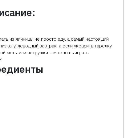
исание:
ть из яичницы не просто еду, а самый настоящий
изко-углеводный завтрак, а если украсить тарелку
кой мяты или петрушки – можно выиграть
х.
редиенты