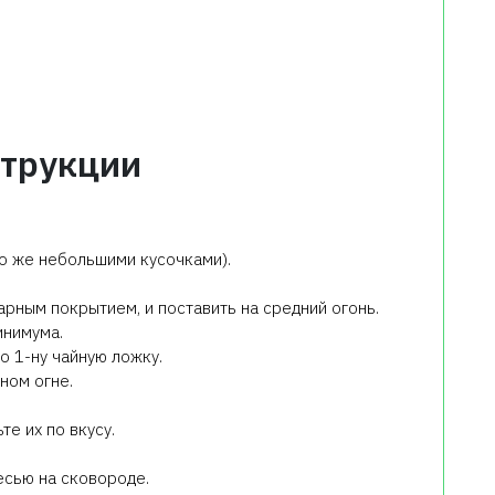
трукции
бо же небольшими кусочками).
арным покрытием, и поставить на средний огонь.
инимума.
о 1-ну чайную ложку.
ном огне.
те их по вкусу.
есью на сковороде.