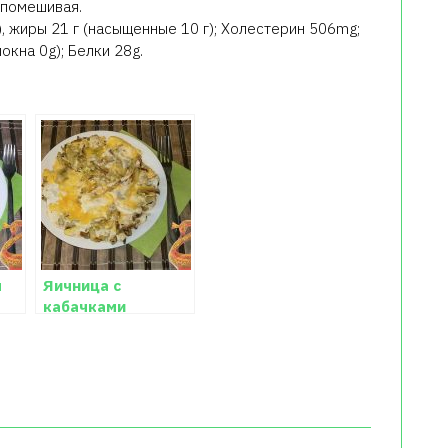
о помешивая.
), жиры 21 г (насыщенные 10 г); Холестерин 506mg;
кна 0g); Белки 28g.
м
Яичница с
кабачками