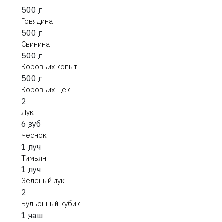
500
г
Говядина
500
г
Свинина
500
г
Коровьих копыт
500
г
Коровьих щек
2
Лук
6
зуб
Чеснок
1
пуч
Тимьян
1
пуч
Зеленый лук
2
Бульонный кубик
1
чаш