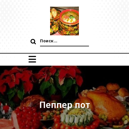
Перейти
к
содержимому
Поиск:
Пеппер пот