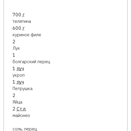
700
г
телятина
600
г
куриное филе
2
Лук
1
болгарский перец
1
пуч
укроп
1
пуч
Петрушка
2
Яйца
2
Ст.л.
майонез
соль, перец