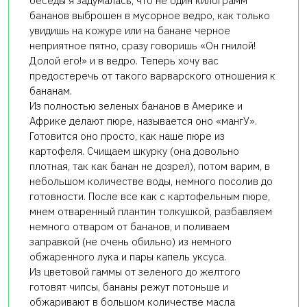
беседы я задумалась, что не один килограмм
бананов выброшен в мусорное ведро, как только
увидишь на кожуре или на банане черное
неприятное пятно, сразу говоришь «Он гнилой!
Долой его!» и в ведро. Теперь хочу вас
предостеречь от такого варварского отношения к
бананам.
Из полностью зеленых бананов в Америке и
Африке делают пюре, называется оно «мангУ».
Готовится оно просто, как наше пюре из
картофеля. Счищаем шкурку (она довольно
плотная, так как банан не дозрел), потом варим, в
небольшом количестве воды, немного посолив до
готовности. После все как с картофельным пюре,
мнем отваренный плантин толкушкой, разбавляем
немного отваром от бананов, и поливаем
заправкой (не очень обильно) из немного
обжаренного лука и пары капель уксуса.
Из цветовой гаммы от зеленого до желтого
готовят чипсы, бананы режут потоньше и
обжаривают в большом количестве масла