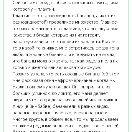
Сейчас речь пойдет об экзотическом фрукте, имя
которому – плантин.
Плантин
— это разновидность бананов, а их (этих
разновидностей) превеликое множество. Главное
что мы должны знать о плантине, что его вкусовые
качества и блюда которые из них готовят,
напрямую зависят от степени их зрелости. Когда-
то в какой-то книжке, мне встретилась фраза «она
любила жареные бананы», я и подумать не могла,
что бананы можно жарить, так как видела и ела их
только в желтой или зеленоватой кожуре.
Позже я узнала, что есть овощные бананы (об этом
мне рассказал один «афроамериканец» когда мы
ехали в одном купе поезда). Он говорил, что из
больших (длинною до локтя), его мама делает
пюре, и что-то вроде наших оладьей или пирожков.
У них (в Зимбабве) бананы ели в разных видах,
вареные, жареные, вяленые, маринованные и
многое другое, в общем, все, что мы проделываем
с нашими родными овощами с грядки. После нашей