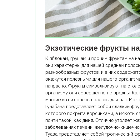
Экзотические фрукты на
К яблокам, грушам и прочим фруктам на н
они характерны для нашей средней полос
разнообразных фруктов, и в них содержат
окажутся полезными для нашего организма.
напрасно. Фрукты символизируют на столе
организму они совершенно не вредны. Ка
многие из них очень полезны для нас. Мо
Гунабана представляет собой сладкий фру
которого покрыта ворсинками, а мякоть сл
почти такой, как дыня. Отлично утоляет ж
заболеваниях печени, желудочно-кишечног
Туава представляет собой тропический фр