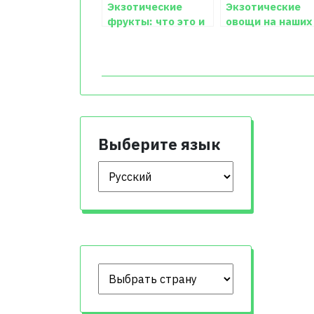
Экзотические
Экзотические
фрукты: что это и
овощи на наших
с чем их едят?
прилавках
Выберите язык
Выберите язык