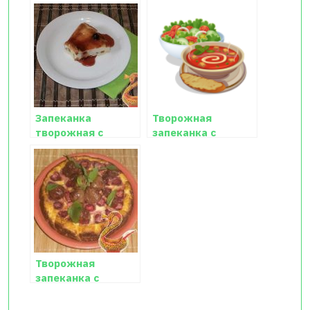
Запеканка
Творожная
творожная с
запеканка с
изюмом рецепт с
вишней
фото
Творожная
запеканка с
клубникой