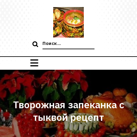
Перейти
к
содержимому
Поиск:
Творожная запеканка с
тыквой рецепт