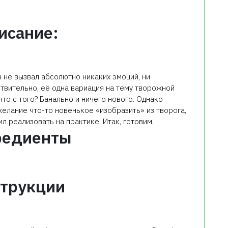
исание:
н не вызвал абсолютно никаких эмоций, ни
ствительно, её одна вариация на тему творожной
 что с того? Банально и ничего нового. Однако
желание что-то новенькое «изобразить» из творога,
л реализовать на практике. Итак, готовим.
редиенты
трукции