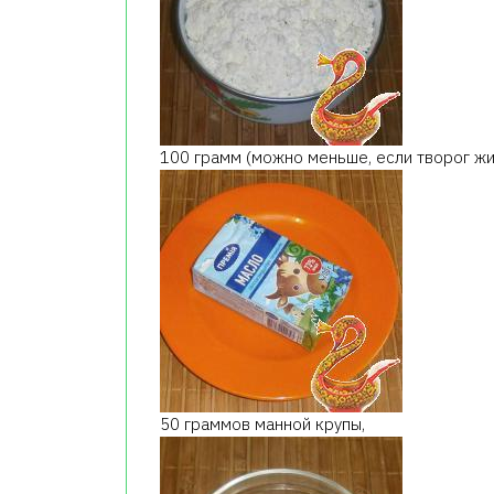
100 грамм (можно меньше, если творог жи
50 граммов манной крупы,