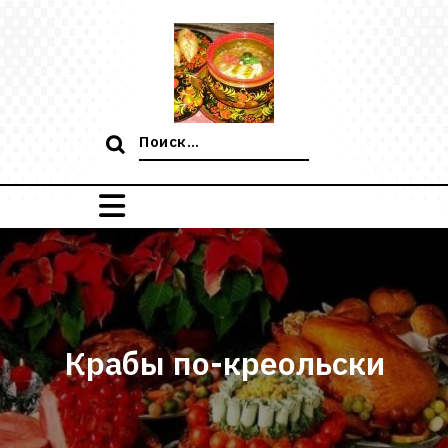
Перейти
к
содержимому
Поиск:
Крабы по-креольски