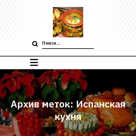
Перейти
к
содержимому
Поиск:
Архив меток: Испанская
кухня