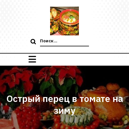
Перейти
к
содержимому
Поиск:
Острый перец в томате на
зиму