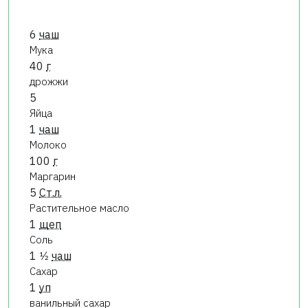
6
чаш
Мука
40
г
дрожжи
5
Яйца
1
чаш
Молоко
100
г
Маргарин
5
Ст.л.
Растительное масло
1
щеп
Соль
1 1⁄2
чаш
Сахар
1
уп
ванильный сахар