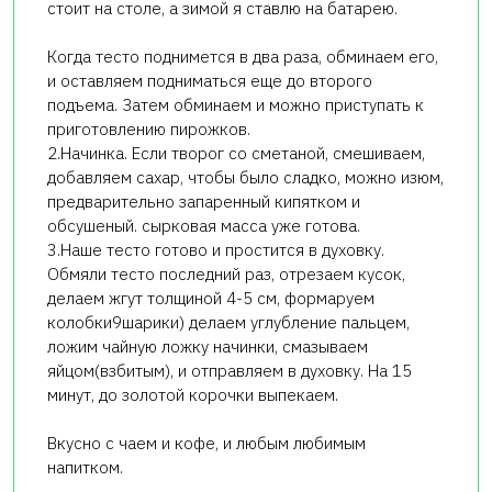
стоит на столе, а зимой я ставлю на батарею.
Когда тесто поднимется в два раза, обминаем его,
и оставляем подниматься еще до второго
подъема. Затем обминаем и можно приступать к
приготовлению пирожков.
2.Начинка. Если творог со сметаной, смешиваем,
добавляем сахар, чтобы было сладко, можно изюм,
предварительно запаренный кипятком и
обсушеный. сырковая масса уже готова.
3.Наше тесто готово и простится в духовку.
Обмяли тесто последний раз, отрезаем кусок,
делаем жгут толщиной 4-5 см, формаруем
колобки9шарики) делаем углубление пальцем,
ложим чайную ложку начинки, смазываем
яйцом(взбитым), и отправляем в духовку. На 15
минут, до золотой корочки выпекаем.
Вкусно с чаем и кофе, и любым любимым
напитком.