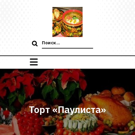
Перейти
к
содержимому
Поиск:
Торт «Паулиста»