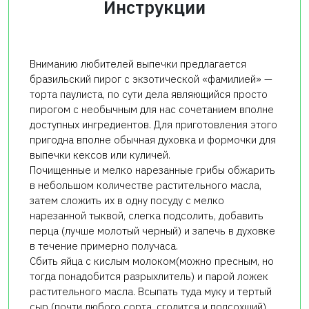
Инструкции
Вниманию любителей выпечки предлагается
бразильский пирог с экзотической «фамилией» —
торта паулиста, по сути дела являющийся просто
пирогом с необычным для нас сочетанием вполне
доступных ингредиентов. Для приготовления этого
пригодна вполне обычная духовка и формочки для
выпечки кексов или куличей.
Почищенные и мелко нарезанные грибы обжарить
в небольшом количестве растительного масла,
затем сложить их в одну посуду с мелко
нарезанной тыквой, слегка подсолить, добавить
перца (лучше молотый черный) и запечь в духовке
в течение примерно получаса.
Сбить яйца с кислым молоком(можно пресным, но
тогда понадобится разрыхлитель) и парой ложек
растительного масла. Всыпать туда муку и тертый
сыр (почти любого сорта, сгодится и подсохший),