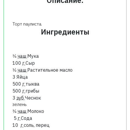
Описание:
Торт паулиста.
Ингредиенты
3⁄4
чаш
Мука
100
г
Сыр
1⁄2
чаш
Растительное масло
3
Яйца
500
г
тыква
500
г
грибы
3
зуб
Чеснок
зелень
3⁄4
чаш
Молоко
5
г
Сода
10
г
соль, перец