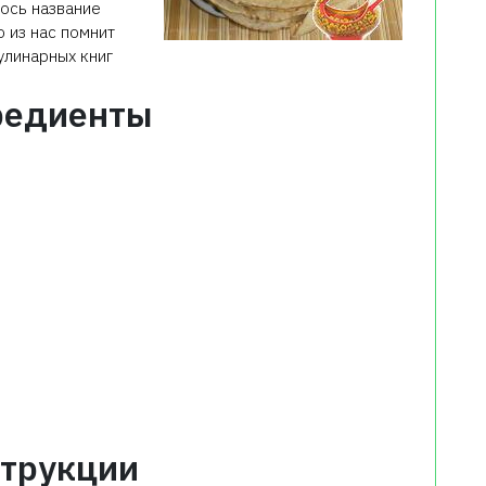
лось название
 из нас помнит
улинарных книг
редиенты
трукции