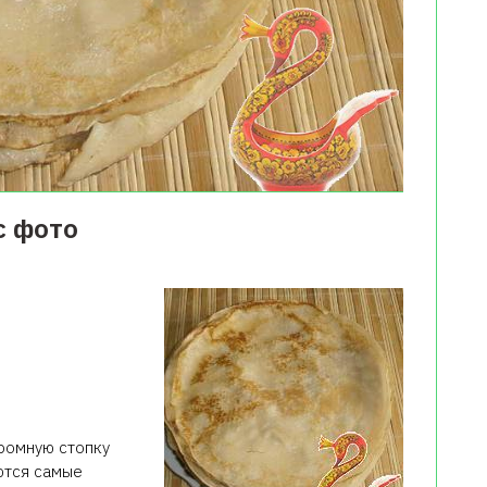
с фото
громную стопку
аются самые