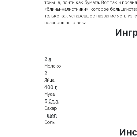
тоньше, почти как бумага. Вот так и появи
«блины-налистники», которое большинство
только как устаревшее название яств из к
позапрошлого века.
Инг
2
л
Молоко
2
Яйца
400
г
Мука
5
Ст.л.
Сахар
щеп
Соль
Инс