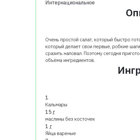
Интернациональное
Оп
Очень простой салат, который быстро гото
который делает свои первые, робкие шаги 
сразить наповал. Поэтому сегодня пригото
объёма ингредиентов.
Инг
1
Кальмары
15
г
маслины без косточек
1
г
Яйца вареные