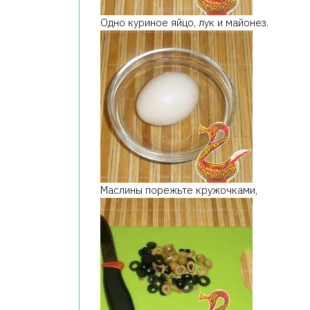
Одно куриное яйцо, лук и майонез.
Маслины порежьте кружочками,