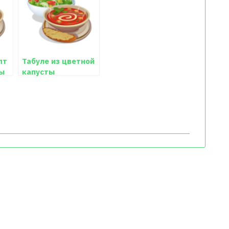
пт
Табуле из цветной
цы
капусты