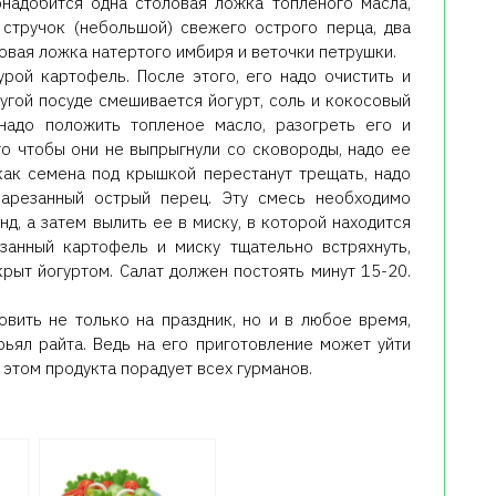
онадобится одна столовая ложка топленого масла,
 стручок (небольшой) свежего острого перца, два
овая ложка натертого имбиря и веточки петрушки.
рой картофель. После этого, его надо очистить и
ругой посуде смешивается йогурт, соль и кокосовый
надо положить топленое масло, разогреть его и
го чтобы они не выпрыгнули со сковороды, надо ее
как семена под крышкой перестанут трещать, надо
нарезанный острый перец. Эту смесь необходимо
д, а затем вылить ее в миску, в которой находится
езанный картофель и миску тщательно встряхнуть,
рыт йогуртом. Салат должен постоять минут 15-20.
овить не только на праздник, но и в любое время,
рьял райта. Ведь на его приготовление может уйти
 этом продукта порадует всех гурманов.