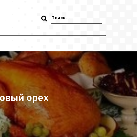
Поиск:
совый орех