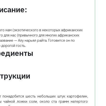
исание:
ного нам (экзотического в некоторых африканских
го для нас (привычного для многих африканских
звание — Алу нарьял райта. Готовится он по
 дорогой гость.
редиенты
трукции
ат понадобится шесть небольших штук картофелин,
ы чайной ложки соли, около ста грамм натертого