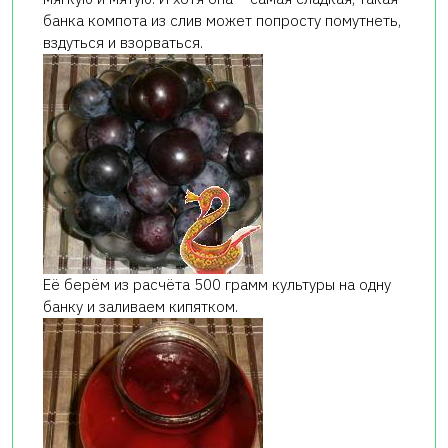
банка компота из слив может попросту помутнеть,
вздуться и взорваться.
Её берём из расчёта 500 грамм культуры на одну
банку и заливаем кипятком.