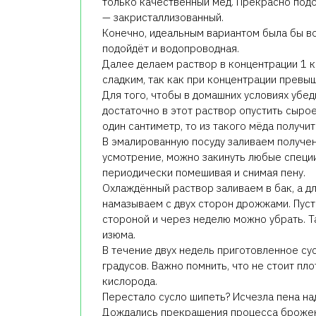
только качественный мёд. Прекрасно подо
— закристаллизованный.
Конечно, идеальным вариантом была бы вод
подойдёт и водопроводная.
Далее делаем раствор в концентрации 1 кг
сладким, так как при концентрации прев
Для того, чтобы в домашних условиях убед
достаточно в этот раствор опустить сырое
один сантиметр, то из такого мёда получи
В эмалированную посуду заливаем полученн
усмотрение, можно закинуть любые специи
периодически помешивая и снимая пену.
Охлаждённый раствор заливаем в бак, а д
намазываем с двух сторон дрожжами. Пуст
стороной и через неделю можно убрать. Т
изюма.
В течение двух недель приготовленное су
градусов. Важно помнить, что не стоит пло
кислорода.
Перестало сусло шипеть? Исчезла пена на
Дождались прекращения процесса брожени