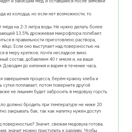
йдёт и закисший мёд, и оставшийся после зимовки
а из колодца, но если нет возможности, то
 мёда на 2-3 литра воды. Не нужно делать более
ышающей 13,5% дрожжевая микрофлора погибает.
иться в правильности приготовлено раствора,
 яйцо. Если оно выступает над поверхностью на
тся в меру крепкое, почти несладкое вино.
ый состав, добавляем 40 г хмеля и, на ваше
. Доводим до кипения и варим в течение часа,
ля завершения процесса, берём краюху хлеба и
ь сутки поплавает, потом поверните другой
акже не лишним будет забросить в медовуху горсть
сло должно бродить при температуре не ниже 20
тно закрывать бак, так как напитку нужен доступ
д поверхностью? Значит, свежая медовуха готова.
я, значит можно приступить к разливу. Чтобы