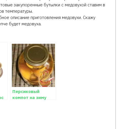
отовые закупоренные бутылки с медовухой ставим в
ов температуры.
обное описание приготовления медовухи. Скажу
епче будет медовуха.
Персиковый
рс
компот на зиму