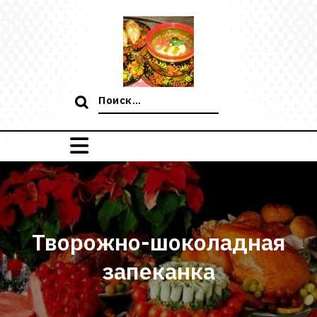
Перейти
к
содержимому
Поиск:
Творожно-шоколадная
запеканка