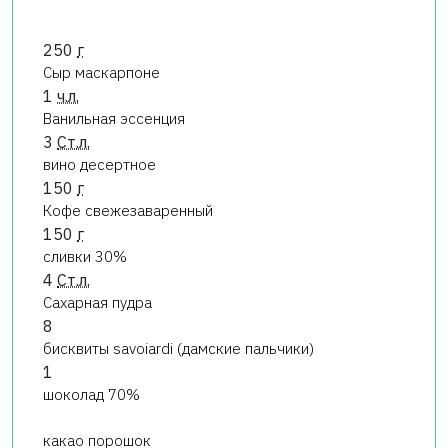
250
г
Сыр маскарпоне
1
ч.л.
Ванильная эссенция
3
Ст.л.
вино десертное
150
г
Кофе свежезаваренный
150
г
сливки 30%
4
Ст.л.
Сахарная пудра
8
бисквиты savoiardi (дамские пальчики)
1
шоколад 70%
какао порошок