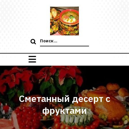
Перейти
к
содержимому
Поиск:
Сметанный десерт с
фруктами