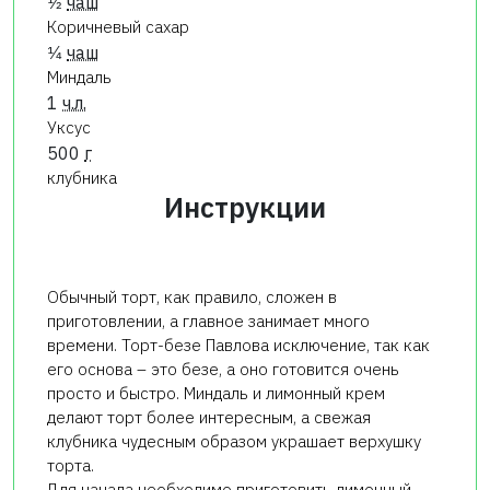
1⁄2
чаш
Коричневый сахар
1⁄4
чаш
Миндаль
1
ч.л.
Уксус
500
г
клубника
Инструкции
Обычный торт, как правило, сложен в
приготовлении, а главное занимает много
времени. Торт-безе Павлова исключение, так как
его основа – это безе, а оно готовится очень
просто и быстро. Миндаль и лимонный крем
делают торт более интересным, а свежая
клубника чудесным образом украшает верхушку
торта.
Для начала необходимо приготовить лимонный