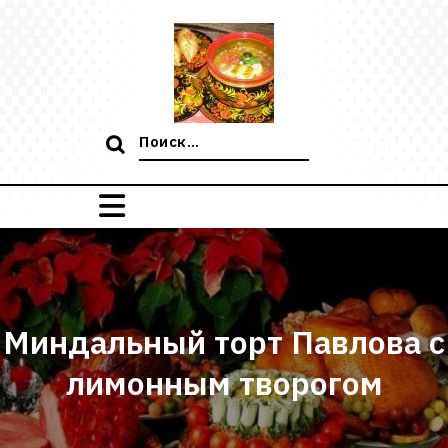
Перейти
к
содержимому
Поиск:
Миндальный торт Павлова с
лимонным творогом