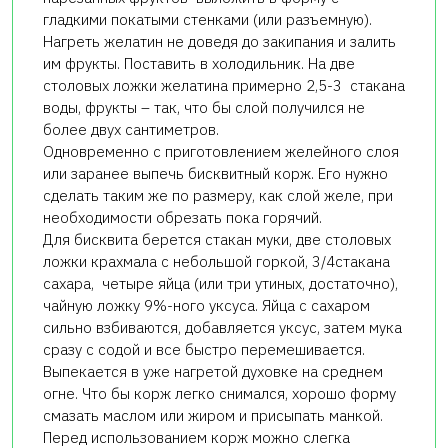
гладкими покатыми стенками (или разъемную).
Нагреть желатин не доведя до закипания и залить
им фрукты. Поставить в холодильник. На две
столовых ложки желатина примерно 2,5-3 стакана
воды, фрукты – так, что бы слой получился не
более двух сантиметров.
Одновременно с приготовлением желейного слоя
или заранее выпечь бисквитный корж. Его нужно
сделать таким же по размеру, как слой желе, при
необходимости обрезать пока горячий.
Для бисквита берется стакан муки, две столовых
ложки крахмала с небольшой горкой, 3/4стакана
сахара, четыре яйца (или три утиных, достаточно),
чайную ложку 9%-ного уксуса. Яйца с сахаром
сильно взбиваются, добавляется уксус, затем мука
сразу с содой и все быстро перемешивается.
Выпекается в уже нагретой духовке на среднем
огне. Что бы корж легко снимался, хорошо форму
смазать маслом или жиром и присыпать манкой.
Перед использованием корж можно слегка