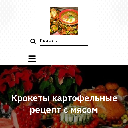
Перейти
к
содержимому
Поиск:
Крокеты картофельные
рецепт с мясом