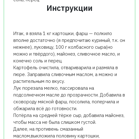
Инструкции
Итак, я взяла 1 кг картошки, фарш — полкило
вполне достаточно (я предпочитаю куриный, т.к. он
нежнее), луковицу, 100 г колбасного сыра(но
можно и твёрдого), майонез, сливочное масло, и
конечно соль и перец.
Картофель очистила, отвариварила и размяла в
пюре. Заправила сливочным маслом, а можно и
растительным по вкусу.
Лук порезала мелко, пассировала на
подсолнечном масле до прозрачности. Добавила в
сковороду мясной фарш, посолила, поперчила и
обжарила всё до готовности.
Потёрла на средней тёрке сыр, добавила майонез,
чтобы масса не была слишком густой.
Далее, на противень смазанный
маслом,выкложила половину картошки,