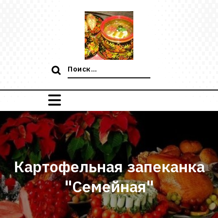
Перейти
к
содержимому
Поиск:
Картофельная запеканка
"Семейная"