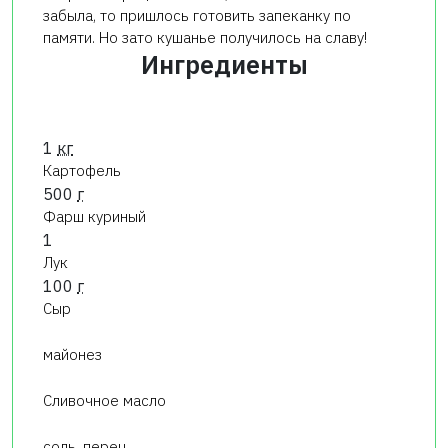
забыла, то пришлось готовить запеканку по
памяти. Но зато кушанье получилось на славу!
Ингредиенты
1
кг
Картофель
500
г
Фарш куриный
1
Лук
100
г
Сыр
майонез
Сливочное масло
соль, перец