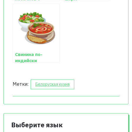
фаршем в духовке
ангустурового
дерева
Свинина по-
индийски
Метки:
Белоруская кухня
Выберите язык