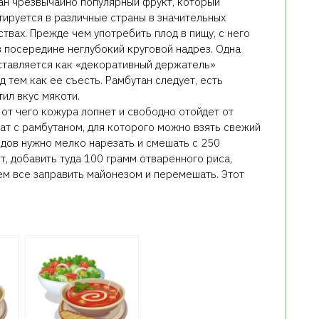
ан чрезвычайно популярный фрукт, который
тируется в различные страны в значительных
твах. Прежде чем употребить плод в пищу, с него
 посередине неглубокий круговой надрез. Одна
оставляется как «декоративный держатель»
д тем как ее съесть. Рамбутан следует, есть
ил вкус мякоти.
 от чего кожура лопнет и свободно отойдет от
ат с рамбутаном, для которого можно взять свежий
дов нужно мелко нарезать и смешать с 250
т, добавить туда 100 грамм отваренного риса,
тем все заправить майонезом и перемешать. Этот