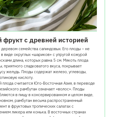
й фрукт с древней историей
 деревом семейства сапиндовых. Его плоды – не
 в виде округлых «шариков» с упругой кожурой
сками длина, которых равна 5 см. Мякоть плода
ы, приятного сладковатого вкуса, покрывает
су желудь. Плоды содержат железо, углеводы,
котиновую кислоту.
й плода считается Юго-Восточная Азия, в переводе
незийского рамбутан означает «волос». Плоды
бляются в пищу в консервированном и целом виде,
сновном, рамбутан весьма распространенный
иент в фруктовых тропических салатах с
ением ликера или конька. В восточных странах