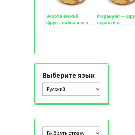
Экзотический
Маракуйя — фру
фрукт нойна и его
страсти с
особенности
удивительным
ароматом
Выберите язык
Выберите язык