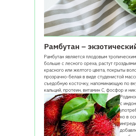
Рамбутан – экзотически
Рамбутан является плодовым тропическим
больше с лесного ореха, растут гроздьями
красного или желтого цвета, покрыты воло
прозрачно-белая в виде студенистой масс
съедобную косточку, напоминающую по вку
кальций, протеин, витамин С, фосфор и ни
Родино
с индо
употре
но в о
ингред
добавл