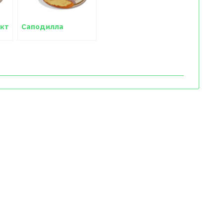
кт
Саподилла