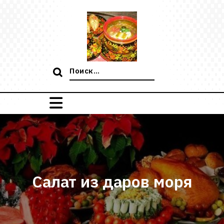
Перейти
к
содержимому
Поиск:
Салат из даров моря