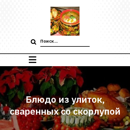
Перейти
к
содержимому
Поиск:
Блюдо из улиток,
сваренных со скорлупой