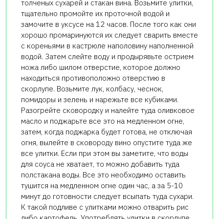
толченых сухарей и стакан вина. Возьмите улитки,
тщательно промойте их проточной водой и
замочите в уксусе на 12 часов. После того как они
хорошо промаринуются их следует сварить вместе
с кореньями в кастрюле наполовину наполненной
водой. Затем слейте воду и продырявьте острием
ножа либо шилом отверстие, которое должно
находиться противоположно отверстию в
скорлупе. Возьмите лук, колбасу, чеснок,
помидоры и зелень и нарежьте все кубиками.
Разогрейте сковородку и налейте туда оливковое
масло и поджарьте все это на медленном огне,
затем, когда поджарка будет готова, не отключая
огня, вылейте в сковороду вино опустите туда же
все улитки. Если при этом вы заметите, что воды
для соуса не хватает, то можно добавить туда
полстакана воды. Все это необходимо оставить
тушится на медленном огне один час, а за 5-10
минут до готовности следует всыпать туда сухари.
К такой подливе с улитками можно отварить рис
либо картофель. Употреблять улитки в скорлупе