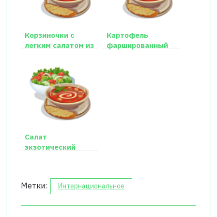
Корзиночки с
Картофель
легким салатом из
фаршированный
креветок и имбиря.
креветками с
грибами
Салат
экзотический
«Морской»
Метки:
Интернациональное